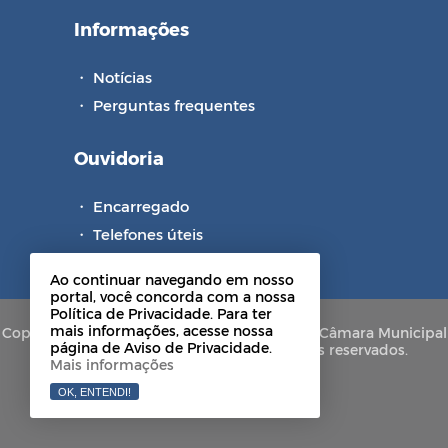
Informações
・
Notícias
・
Perguntas frequentes
Ouvidoria
・
Encarregado
・
Telefones úteis
・
Pesquisa de Satisfação
Ao continuar navegando em nosso
portal, você concorda com a nossa
Política de Privacidade. Para ter
mais informações, acesse nossa
Copyright © 2021-2026 Portal de Privacidade Câmara Municipal
página de Aviso de Privacidade.
de Alagoa Grande - PB. Todos os direitos reservados.
Mais informações
OK, ENTENDI!