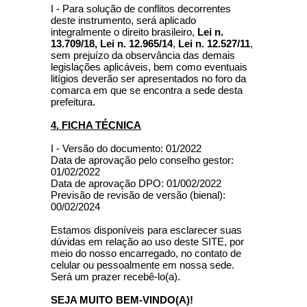
I - Para solução de conflitos decorrentes
deste instrumento, será aplicado
integralmente o direito brasileiro,
Lei n.
13.709/18, Lei n. 12.965/14
,
Lei n. 12.527/11
,
sem prejuízo da observância das demais
legislações aplicáveis, bem como eventuais
litígios deverão ser apresentados no foro da
comarca em que se encontra a sede desta
prefeitura.
4. FICHA TÉCNICA
I - Versão do documento: 01/2022
Data de aprovação pelo conselho gestor:
01/02/2022
Data de aprovação DPO: 01/002/2022
Previsão de revisão de versão (bienal):
00/02/2024
Estamos disponíveis para esclarecer suas
dúvidas em relação ao uso deste SITE, por
meio do nosso encarregado, no contato de
celular ou pessoalmente em nossa sede.
Será um prazer recebê-lo(a).
SEJA MUITO BEM-VINDO(A)!